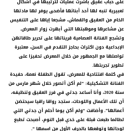
على حباب عقيق باشرت عمليات لترتيبها في أشكال
تعبيرية تنبه لها أحد أبنائها فأضحى يوفر لها مادتها
الخام من العقيق والقماش، مشجعا إياها على التنفيس
عن مشاعرها وموهبتها التي أبهرت زوار المعرض.
وتشجع الفنانة العصامية قريناتها على تحرير طاقاتهن
الإبداعية دون اكتراث بحاجز التقدم في السن، معتبرة
تواصلها مع الجمهور من خلال المعرض تحفيزا على
تطوير تجربتها.
في كلمة افتتاحية للمعرض، تقول الطفلة نعمة، حفيدة
الفنانة التشكيلية: “لم أكن أتصور خلال شهر مارس من
سنة 2020، وأنا أساعد جدتي في فرز العقيق وتنظيفه،
أن تلك الأعمال واللوحات، ستجد رواقا راقيا سيحتضن
أعمالها”. وأضافت “ولم أكن يوما أحلم أن جدتي التي
لطالما طبعت قبلة على خدي قبل النوم، أصبحت تطبع
لوحاتها وتوقعها بالحرف الأول من اسمها “.