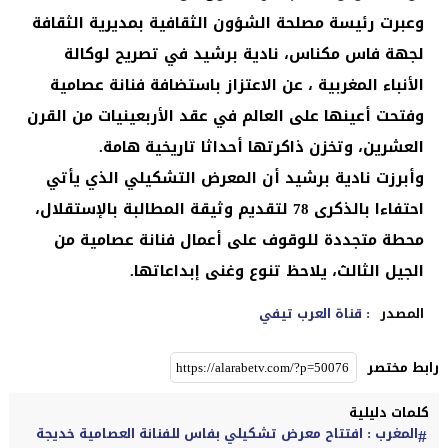
وعبرت رئيسة مصلحة الشؤون الثقافية بمديرية الثقافة
لجهة فاس مكناس، نادية برشيد في تصريح لوكالة
الأنباء المغربية ، عن الاعتزاز باستضافة فنانة عصامية
وفتحت أعينها على العالم في عقد الأربعينيات من القرن
العشرين، وتخزن ذاكرتها أحداثا تاريخية هامة.
وأبرزت نادية برشيد أن المعرض التشكيلي الذي يأتي
احتفاءا بالذكرى 78 لتقديم وثيقة المطالبة بالإستقلال،
محطة متجددة للوقوف على أعمال فنانة عصامية من
الجيل الثالث، يلاحظ تنوع وغنى إبداعاتها.
المصدر
: قناة العرب تيفي
رابط مختصر
كلمات دليلية
المغرب : افتتاح معرض تشكيلي بفاس للفنانة العصامية خديجة