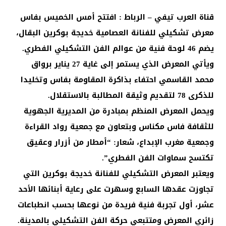
قناة العرب تيفي – الرباط : افتتح أمس الخميس بفاس
معرض تشكيلي للفنانة العصامية خديجة بوكرين البقال،
يضم 46 لوحة فنية من عوالم الفن التشكيلي الفطري.
ويأتي المعرض الذي يستمر إلى غاية 27 يناير برواق
محمد القاسمي احتفاء بذاكرة المقاومة بفاس وتخليدا
للذكرى 78 لتقديم وثيقة المطالبة بالاستقلال.
ويحمل المعرض المنظم بمبادرة من المديرية الجهوية
للثقافة فاس مكناس وبتعاون مع جمعية رواد القراءة
وجمعية مغرب الإبداع، شعار: “أمطار من أزرار وعقيق
تكتسح سماوات الفن الفطري”.
ويعتبر المعرض التشكيلي للفنانة خديجة بوكرين التي
تجاوزت عقدها السابع وسهرت على رعاية أبنائها الأحد
عشر، أول تجربة فنية فريدة من نوعها بحسب انطباعات
زائري المعرض ومتتبعي حركة الفن التشكيلي بالمدينة.