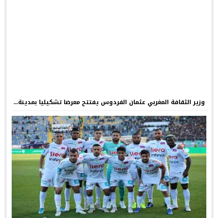
وزير الثقافة المغربي عثمان الفردوس يفتتح معرضا تشكيليا بمدينة...