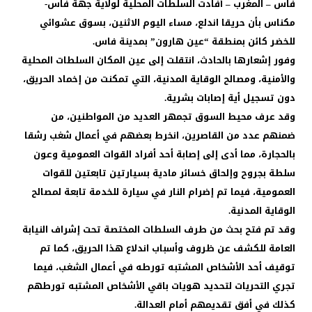
فاس – المغرب – أفادت السلطات المحلية لولاية جهة فاس-
مكناس بأن حريقا اندلع، مساء اليوم الاثنين، بسوق عشوائي
للخضر كائن بمنطقة “عين هارون” بمدينة فاس.
وفور إشعارها بالحادث، انتقلت إلى عين المكان السلطات المحلية
والأمنية، ومصالح الوقاية المدنية، التي تمكنت من إخماد الحريق،
دون تسجيل أية إصابات بشرية.
وقد عرف محيط السوق تجمهر العديد من المواطنين، من
ضمنهم عدد من القاصرين، انخرط بعضهم في أعمال شغب رشقا
بالحجارة، مما أدى إلى إصابة أحد أفراد القوات العمومية وعون
سلطة بجروح وإلحاق خسائر مادية بسيارتين تابعتين للقوات
العمومية، فيما تم إضرام النار في سيارة للخدمة تابعة لمصالح
الوقاية المدنية.
وقد تم فتح بحث من طرف السلطات المختصة تحت إشراف النيابة
العامة للكشف عن ظروف وأسباب اندلاع هذا الحريق، كما تم
توقيف أحد الأشخاص المشتبه تورطه في أعمال الشغب، فيما
تجري التحريات لتحديد هويات باقي الأشخاص المشتبه تورطهم
كذلك في أفق تقديمهم أمام العدالة.