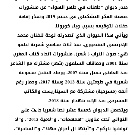
صدر ديوان “طعنات في ظهر الهواء” عن منشورات
جمعية الفكر التشكيلي في دجنبر 2019 وتعذر إقامة
حفلات لتوقيعه بسبب وباء كورونا.
ويأتي هذا الديوان الذي تصدرته لوحة للفنان محمد
الإدريسي المنصوري، بعد ثلاث مجاميع شعرية لبلمو
هي: صوت التراب ( شعر)، منشورات اتحاد كتاب المغرب
سنة 2001، وحماقات السلمون (شعر) مشترك مع الشاعر
عبد العاطي جميل سنة 2007، ورماد اليقين مجموعة
شعرية في طبعتين سنة 2013 وسنة 2017، وحمار رغم
أنفه (مسرحية) مشتركة مع السيناريست والكاتب
المسرحي عبد الإله بنهدار سنة 2018.
ويتضمن الديوان خمسة عشر نصا شعريا جاءت على
التوالي تحت عناوين “همهمات”، و”لامية 2012″، و”لا
توقفوا ناركم”، و”أيتها ال أحزان مهلا”، و”الساحرة”،