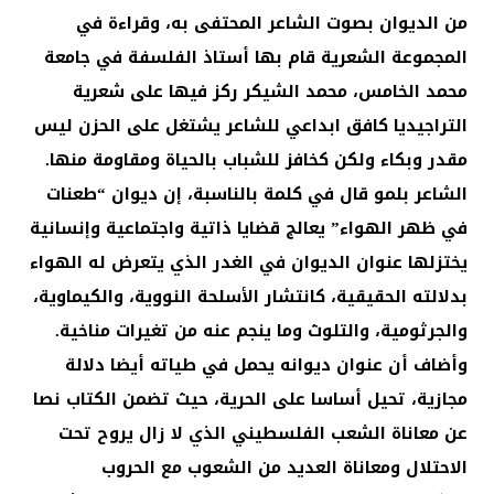
من الديوان بصوت الشاعر المحتفى به، وقراءة في
المجموعة الشعرية قام بها أستاذ الفلسفة في جامعة
محمد الخامس، محمد الشيكر ركز فيها على شعرية
التراجيديا كافق ابداعي للشاعر يشتغل على الحزن ليس
مقدر وبكاء ولكن كخافز للشباب بالحياة ومقاومة منها.
الشاعر بلمو قال في كلمة بالناسبة، إن ديوان “طعنات
في ظهر الهواء” يعالج قضايا ذاتية واجتماعية وإنسانية
يختزلها عنوان الديوان في الغدر الذي يتعرض له الهواء
بدلالته الحقيقية، كانتشار الأسلحة النووية، والكيماوية،
والجرثومية، والتلوث وما ينجم عنه من تغيرات مناخية.
وأضاف أن عنوان ديوانه يحمل في طياته أيضا دلالة
مجازية، تحيل أساسا على الحرية، حيث تضمن الكتاب نصا
عن معاناة الشعب الفلسطيني الذي لا زال يروح تحت
الاحتلال ومعاناة العديد من الشعوب مع الحروب