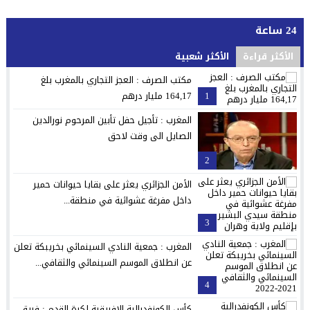
24 ساعة
الأكثر قراءة
الأكثر شعبية
مكتب الصرف : العجز التجاري بالمغرب بلغ
1
164,17 مليار درهم
المغرب : تأجيل حفل تأبين المرحوم نورالدين
الصايل الى وقت لاحق
2
الأمن الجزائري يعثر على بقايا حيوانات حمير
داخل مفرغة عشوائية في منطقة...
3
المغرب : جمعية النادي السينمائي بخريبكة تعلن
عن انطلاق الموسم السينمائي والثقافي...
4
كأس الكونفدرالية الإفريقية لكرة القدم : فريق