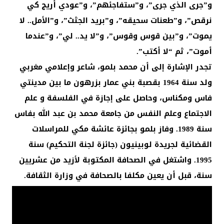
و”جرى الذي جرى”، و”ستفاجئهم”، و”عودي أريج كي
نرقص”، و”طعنات سحيقه”، و”بريد الجثث”، و”الأمل.. لا
يموت”، و”بين قوس وقوس”، و”لا يد.. لي”، و”عندما
أموت”، ثم “لا أكتب”.
تجدر الإشارة إلى أن محمد بلمو، شاعر وإعلامي مغربي
ولد سنة 1964 بقصبة بني عمار بزرهون ما بين مدينتي
فاس ومكناس، وحاصل على إجازة في الفلسفة و علم
الاجتماع وعلم النفس من جامعة محمد بن عبد الله بفاس
سنة 1989. وفاز بلمو بجائزة عائشة مكي للمراسلات
القضائية لجريدة لوبينيون (جائزة لجنة التحكيم) سنة
1995. واشتغل في الصحافة المكتوبة لأزيد من عشريين
سنة، قبل أن يعين مكلفا بالصحافة في وزارة الثقافة.