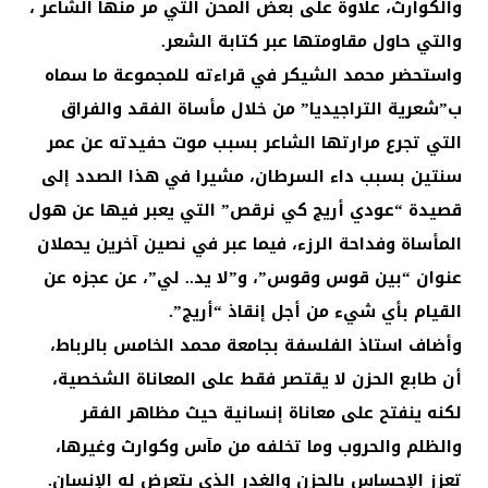
والكوارث، علاوة على بعض المحن التي مر منها الشاعر ،
والتي حاول مقاومتها عبر كتابة الشعر.
واستحضر محمد الشيكر في قراءته للمجموعة ما سماه
ب”شعرية التراجيديا” من خلال مأساة الفقد والفراق
التي تجرع مرارتها الشاعر بسبب موت حفيدته عن عمر
سنتين بسبب داء السرطان، مشيرا في هذا الصدد إلى
قصيدة “عودي أريج كي نرقص” التي يعبر فيها عن هول
المأساة وفداحة الرزء، فيما عبر في نصين آخرين يحملان
عنوان “بين قوس وقوس”، و”لا يد.. لي”، عن عجزه عن
القيام بأي شيء من أجل إنقاذ “أريج”.
وأضاف استاذ الفلسفة بجامعة محمد الخامس بالرباط،
أن طابع الحزن لا يقتصر فقط على المعاناة الشخصية،
لكنه ينفتح على معاناة إنسانية حيث مظاهر الفقر
والظلم والحروب وما تخلفه من مآس وكوارث وغيرها،
تعزز الإحساس بالحزن والغدر الذي يتعرض له الإنسان.