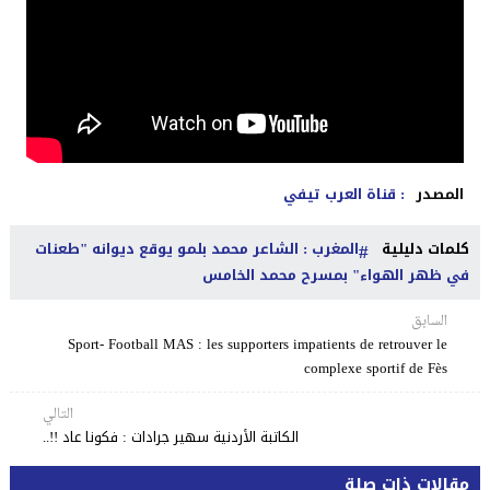
المصدر
: قناة العرب تيفي
كلمات دليلية
المغرب : الشاعر محمد بلمو يوقع ديوانه "طعنات
في ظهر الهواء" بمسرح محمد الخامس
السابق
Sport- Football MAS : les supporters impatients de retrouver le
complexe sportif de Fès
التالي
الكاتبة الأردنية سهير جرادات : فكونا عاد !!..
مقالات ذات صلة