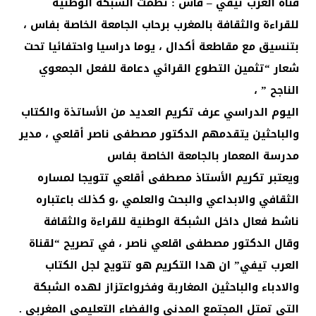
قناة العرب تيفي – فاس : نظمت الشبكة الوطنية
للقراءة والثقافة بالمغرب برحاب الجامعة الخاصة بفاس ،
بتنسيق مع مقاطعة أكدال ، يوما دراسيا واحتفائيا تحت
شعار “تثمين التطوع القرائي دعامة للفعل الجمعوي
الناجح ” ،
اليوم الدراسي عرف تكريم العديد من الأساتذة والكتاب
والباحثين يتقدمهم الدكتور مصطفى ناصر أقلعي ، مدير
مدرسة المعمار بالجامعة الخاصة بفاس
ويعتبر تكريم الأستاذ مصطفى أقلعي تتويجا لمساره
الثقافي والابداعي والبحث والعلمي ،و كذلك باعتباره
ناشط فعال داخل الشبكة الوطنية للقراءة والثقافة
وقال الدكتور مصطفى اقلعي ناصر ، في تصريح “لقناة
العرب تيفي” ان هدا التكريم هو تتويج لجل الكتاب
والادباء والباحثين المغاربة وفخرواعتزاز لهده الشبكة
التي تمتل المجتمع المدني والفضاء التعليمي المغربي .