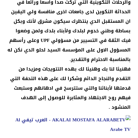
والرحلات التكوينية التي تركت صدا واسعا ورائعا في
الحداثة التكوين لدى جامعات اخرى منافسة ولي اليقين
ان المستقبل الدي ينتظرك سيكون مشرق لأنك وبكل
بساطة وطني خدوم لبلدك ولأبناء بلدك ولمن وضعوا
فيك الثقة في التسيير من مسؤولي UPF وعلى رأسهم
المسؤول الاول على المؤسسة السيد لحلو الدي نكن له
بالمناسبة الاحترام والتقدير.
فهنيئا لنا بك وهنيئا لك بهده التتويجات ومزيدا من
التقدم والنجاح الدائم وشكرا لك على هذه التحفة التي
قدمتها لأبنائنا والتي ستترسخ في ادهانهم وستبعث
فيهم روح الاجتهاد والمثابرة للوصول إلى الهدف
المنشود .