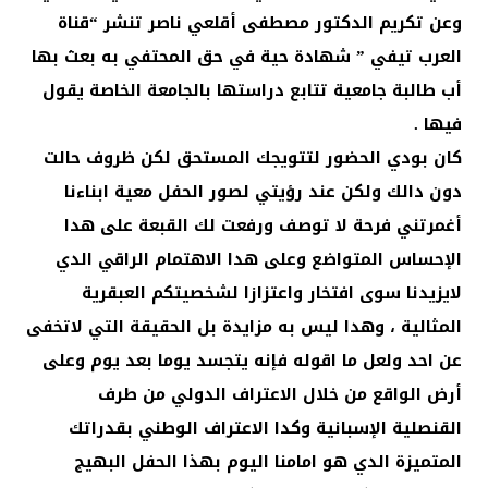
وعن تكريم الدكتور مصطفى أقلعي ناصر تنشر “قناة
العرب تيفي ” شهادة حية في حق المحتفي به بعث بها
أب طالبة جامعية تتابع دراستها بالجامعة الخاصة يقول
فيها .
كان بودي الحضور لتتويجك المستحق لكن ظروف حالت
دون دالك ولكن عند رؤيتي لصور الحفل معية ابناءنا
أغمرتني فرحة لا توصف ورفعت لك القبعة على هدا
الإحساس المتواضع وعلى هدا الاهتمام الراقي الدي
لايزيدنا سوى افتخار واعتزازا لشخصيتكم العبقرية
المثالية ، وهدا ليس به مزايدة بل الحقيقة التي لاتخفى
عن احد ولعل ما اقوله فإنه يتجسد يوما بعد يوم وعلى
أرض الواقع من خلال الاعتراف الدولي من طرف
القنصلية الإسبانية وكدا الاعتراف الوطني بقدراتك
المتميزة الدي هو امامنا اليوم بهذا الحفل البهيج