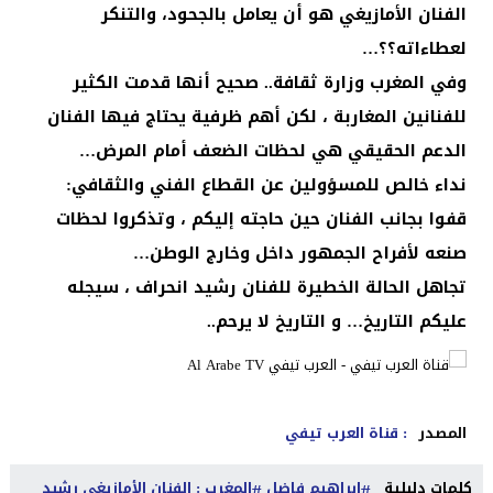
الفنان الأمازيغي هو أن يعامل بالجحود، والتنكر
لعطاءاته؟؟…
وفي المغرب وزارة ثقافة.. صحيح أنها قدمت الكثير
للفنانين المغاربة ، لكن أهم ظرفية يحتاج فيها الفنان
الدعم الحقيقي هي لحظات الضعف أمام المرض…
نداء خالص للمسؤولين عن القطاع الفني والثقافي:
قفوا بجانب الفنان حين حاجته إليكم ، وتذكروا لحظات
صنعه لأفراح الجمهور داخل وخارج الوطن…
تجاهل الحالة الخطيرة للفنان رشيد انحراف ، سيجله
عليكم التاريخ… و التاريخ لا يرحم..
المصدر
: قناة العرب تيفي
كلمات دليلية
ابراهيم فاضل
المغرب : الفنان الأمازيغي رشيد