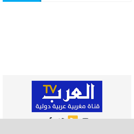
اشـتـرك