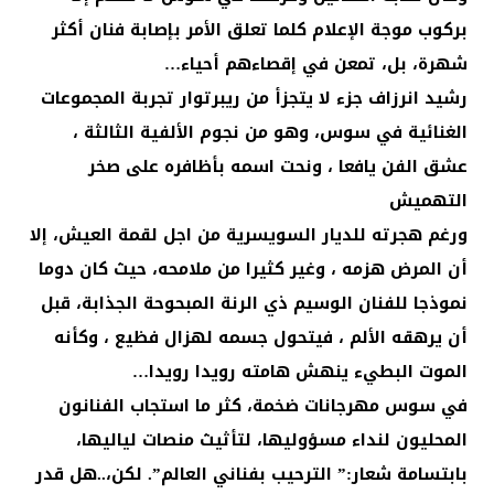
بركوب موجة الإعلام كلما تعلق الأمر بإصابة فنان أكثر
شهرة، بل، تمعن في إقصاءهم أحياء…
رشيد انرزاف جزء لا يتجزأ من ريبرتوار تجربة المجموعات
الغنائية في سوس، وهو من نجوم الألفية الثالثة ،
عشق الفن يافعا ، ونحت اسمه بأظافره على صخر
التهميش
ورغم هجرته للديار السويسرية من اجل لقمة العيش، إلا
أن المرض هزمه ، وغير كثيرا من ملامحه، حيث كان دوما
نموذجا للفنان الوسيم ذي الرنة المبحوحة الجذابة، قبل
أن يرهقه الألم ، فيتحول جسمه لهزال فظيع ، وكأنه
الموت البطيء ينهش هامته رويدا رويدا…
في سوس مهرجانات ضخمة، كثر ما استجاب الفنانون
المحليون لنداء مسؤوليها، لتأثيث منصات لياليها،
بابتسامة شعار:” الترحيب بفناني العالم”. لكن،..هل قدر