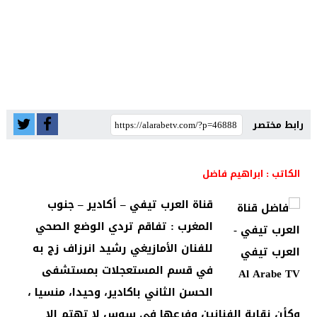
رابط مختصر
الكاتب : ابراهيم فاضل
قناة العرب تيفي – أكادير – جنوب
المغرب : تفاقم تردي الوضع الصحي
للفنان الأمازيغي رشيد انرزاف زج به
في قسم المستعجلات بمستشفى
الحسن الثاني باكادير، وحيدا، منسيا ،
وكأن نقابة الفنانين وفرعها في سوس لا تهتم إلا