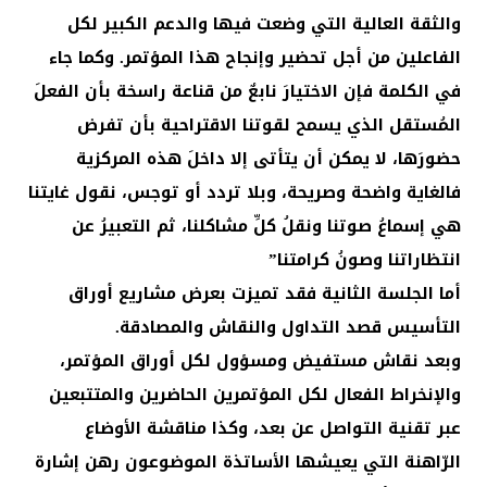
والثقة العالية التي وضعت فيها والدعم الكبير لكل
الفاعلين من أجل تحضير وإنجاح هذا المؤتمر. وكما جاء
في الكلمة فإن الاختيارَ نابعٌ من قناعة راسخة بأن الفعلَ
المُستقل الذي يسمح لقوتنا الاقتراحية بأن تفرض
حضورَها، لا يمكن أن يتأتى إلا داخلَ هذه المركزية
فالغاية واضحة وصريحة، وبلا تردد أو توجس، نقول غايتنا
هي إسماعُ صوتنا ونقلُ كلِّ مشاكلنا، ثم التعبيرُ عن
انتظاراتنا وصونُ كرامتنا”
أما الجلسة الثانية فقد تميزت بعرض مشاريع أوراق
التأسيس قصد التداول والنقاش والمصادقة.
وبعد نقاش مستفيض ومسؤول لكل أوراق المؤتمر،
والإنخراط الفعال لكل المؤتمرين الحاضرين والمتتبعين
عبر تقنية التواصل عن بعد، وكذا مناقشة الأوضاع
الرّاهنة التي يعيشها الأساتذة الموضوعون رهن إشارة