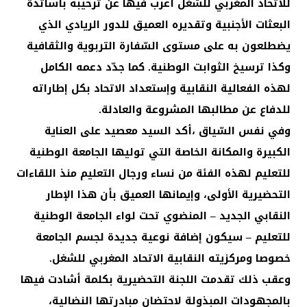
للاتحاد المغربي للشغل أعرب فيها عن ترحيبه بأساتذة
البعثات الأجنبية وتقديره العميق للدور الريادي الذي
يضطلعون به على مستوى السّفارة التربوية والثقافية
وكذا ترسيخ الثوابت الوطنية. كما جدّد دعمه الكامل
لهذه الفعالية النقابية وإستعداد الاتحاد بكل إطاراته
للدفاع عن مطالبها المشروعة والعادلة.
وفي نفس السّياق ،أكد السيد معصيد على العناية
الكبيرة والمكانة الخاصة التي توليها الجامعة الوطنية
للتعليم لهذه الفئة من نساء ورجال التعليم منذ اللقاءات
التحضيرية الأولى، وإيمانها العميق بأن هذا الإطار
النقابي الجديد – المنضوي تحت لواء الجامعة الوطنية
للتعليم – سيكون إضافة نوعية جديدة لجسم الجامعة
خصوصا ومركزيته النقابية الاتحاد المغربي للشغل.
وعقب ذلك تقدمت اللجنة التحضيرية بكلمة أشادت فيها
بالمجهودات المبذولة لاحتضان مبادرتها النضالية،