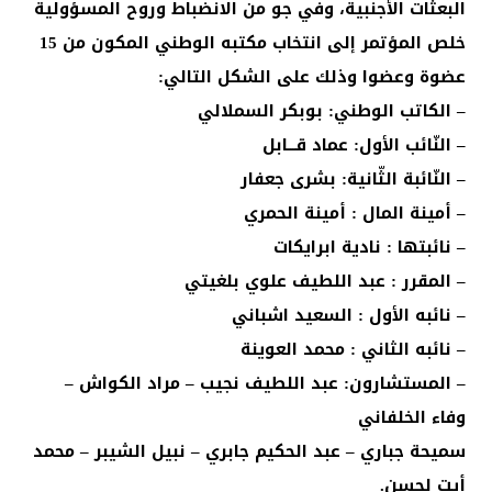
البعثات الأجنبية، وفي جو من الانضباط وروح المسؤولية
خلص المؤتمر إلى انتخاب مكتبه الوطني المكون من 15
عضوة وعضوا وذلك على الشكل التالي:
– الكاتب الوطني: بوبكر السملالي
– النّائب الأول: عماد قــــابل
– النّائبة الثّانية: بشرى جعفار
– أمينة المال : أمينة الحمري
– نائبتها : نادية ابرايكات
– المقرر : عبد اللطيف علوي بلغيتي
– نائبه الأول : السعيد اشباني
– نائبه الثاني : محمد العوينة
– المستشارون: عبد اللطيف نجيب – مراد الكواش –
وفاء الخلفاني
سميحة جباري – عبد الحكيم جابري – نبيل الشيبر – محمد
أيت لحسن.