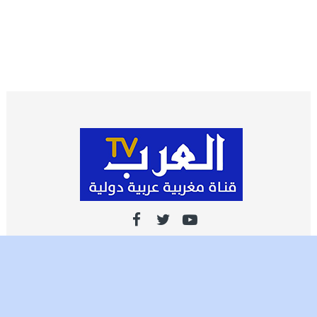
اشـتـرك
تصميم وتطوير شركة العرب ميديا | جميع الحقوق محفوظة 2021 ©️