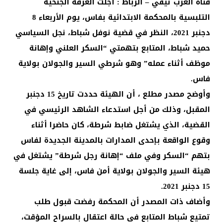
قناة العرب تيفي – الرباط : أجلت الغرفة الجنحية
التلبسية بالمحكمة الابتدائية بفاس، يوم الأربعاء 8
دجنبر 2021، النظر في قضية نوفل شباط، نجل السياسي
حميد شباط، المتابع بتهمتي “السكر العلني وإهانة
موظف أثناء عمله” وهو شرطي السير والجولان بولاية
فاس.
وأوضح مصدر مطلع ، أن الهيئة حددت تاريخ 15 دجنبر
المقبل، وذلك من أجل استدعاء الشاهد الرئيسي في
القضية، الذي يشتغل ضابط شرطة، كان حاضرا أثناء
وقوع الواقعة بإحدى المدارات بالمدينة الجديدة لفاس
بتهم “السكر وفي ملف “إهانة رجل شرطة” يشتغل في
هيئة السير والجولان بولاية أمن فاس، إلى غاية جلسة
15 دجنبر 2021.
وأضاف ذات المصدر أن المحكمة رفضت قبول طلب
تمتيع شباط المتابع في حالة اعتقال بالسراح المؤقت،