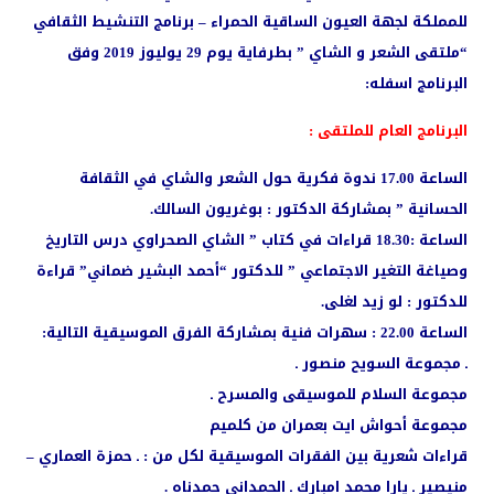
للمملكة لجهة العيون الساقية الحمراء – برنامج التنشيط الثقافي
“ملتقى الشعر و الشاي ” بطرفاية يوم 29 يوليوز 2019 وفق
البرنامج اسفله:
البرنامج العام للملتقى :
الساعة 17.00 ندوة فكرية حول الشعر والشاي في الثقافة
الحسانية ” بمشاركة الدكتور : بوغريون السالك.
الساعة :18.30 قراءات في كتاب ” الشاي الصحراوي درس التاريخ
وصياغة التغير الاجتماعي ” للدكتور “أحمد البشير ضماني” قراءة
للدكتور : لو زيد لغلى.
الساعة 22.00 : سهرات فنية بمشاركة الفرق الموسيقية التالية:
ـ مجموعة السويح منصور ـ
مجموعة السلام للموسيقى والمسرح ـ
مجموعة أحواش ايت بعمران من كلميم
قراءات شعرية بين الفقرات الموسيقية لكل من : ـ حمزة العماري –
منيصير ـ يارا محمد امبارك ـ الحمداني حمدناه .