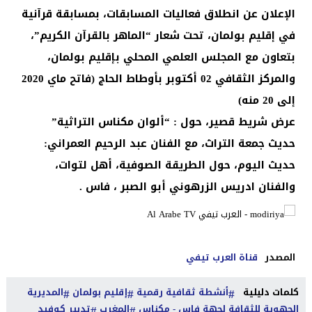
الإعلان عن انطلاق فعاليات المسابقات، بمسابقة قرآنية
في إقليم بولمان، تحت شعار “الماهر بالقرآن الكريم”،
بتعاون مع المجلس العلمي المحلي بإقليم بولمان،
والمركز الثقافي 02 أكتوبر بأوطاط الحاج (فاتح ماي 2020
إلى 20 منه)
عرض شريط قصير، حول : “ألوان مكناس التراثية”
حديث جمعة التراث، مع الفنان عبد الرحيم العمراني:
حديث اليوم، حول الطريقة الصوفية، أهل لتوات،
والفنان ادريس الزرهوني أبو الصبر ، فاس .
المصدر
قناة العرب تيفي
كلمات دليلية
أنشطة ثقافية رقمية
إقليم بولمان
المديرية
الجهوية للثقافة لجهة فاس - مكناس
المغرب
تدبير كوفيد