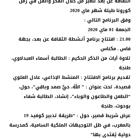
الثقافة عن بعد لنعبر من خلال الفكر والفن في زمن
كورونا طيلة شهر ماي 2020
وفق البرنامج التالي :
الجمعة 01 ماي 2020
21.00 : افتتاح برنامج أنـشطة الثقافة عن بعد، بجهة
فاس ـ مكناس
تلاوة آيات من الذكر الحكيم : الطالبة أسماء العبدلاوي،
طنجة
تقديم برنامج الافتتاح : المنشط الإذاعي، عادل العلوي
قصيدة، تحت عنوان : ” اللهُ، حيٌّ صمد وباقِي”، حول،
“الطعن والطاعون والوباء”، إنشاد، الطالبة شفاء
بوحوت، طنجة
عرض شريط قصير، حول : “طريقة تدبير كوفيد 19
بالمغرب، في ظل التوجيهات الملكية السامية، كمدرسة
دولية يُقتَدى بها”