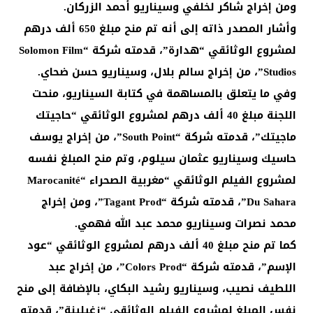
ومن إخراج شاكر لخلفي وسيناريو أحمد الزركان.
وأشار المصدر ذاته إلى أنه تم منح مبلغ 650 ألف درهم
لمشروع الوثائقي “ھدارة”، قدمته شركة “Solomon Film
Studios”، من إخراج سالم بلال، وسيناريو حسن ضحاي.
وفي ما يتعلق بالمساهمة في كتابة السيناريو، منحت
اللجنة مبلغ 40 ألف درهم لمشروع الوثائقي “حاجيتك
ماجيتك”، قدمته شركة “South Point”، من إخراج يوسف
حاسيك وسيناريو عثمان سيلوم، وتم منح المبلغ نفسه
لمشروع الفيلم الوثائقي “مغربية الصحراء “Marocanité
Du Sahara”، قدمته شركة “Tagant Prod”، ومن إخراج
محمد نصرات وسيناريو محمد عبد الله فهمي.
كما تم منح مبلغ 40 ألف درهم لمشروع الوثائقي “عود
الإسم”، قدمته شركة “Colors Prod”، من إخراج عبد
اللطيف نصيب، وسيناريو رشيد البكاي، بالإضافة إلى منح
نفس المبلغ لمشروع الفيلم الوثائقي “زغيلينة”، قدمته