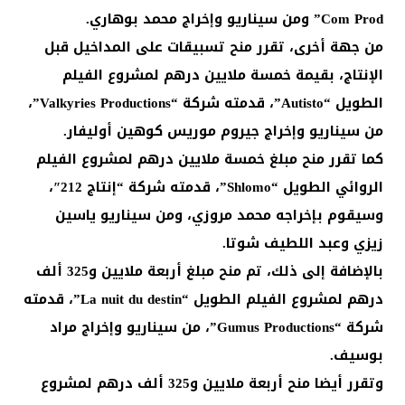
Com Prod” ومن سيناريو وإخراج محمد بوهاري.
من جهة أخرى، تقرر منح تسبيقات على المداخيل قبل
الإنتاج، بقيمة خمسة ملايين درهم لمشروع الفيلم
الطويل “Autisto”، قدمته شركة “Valkyries Productions”،
من سيناريو وإخراج جيروم موريس كوهين أوليفار.
كما تقرر منح مبلغ خمسة ملايين درهم لمشروع الفيلم
الروائي الطويل “Shlomo”، قدمته شركة “إنتاج 212″،
وسيقوم بإخراجه محمد مروزي، ومن سيناريو ياسين
زيزي وعبد اللطيف شوتا.
بالإضافة إلى ذلك، تم منح مبلغ أربعة ملايين و325 ألف
درهم لمشروع الفيلم الطويل “La nuit du destin”، قدمته
شركة “Gumus Productions”، من سيناريو وإخراج مراد
بوسيف.
وتقرر أيضا منح أربعة ملايين و325 ألف درهم لمشروع