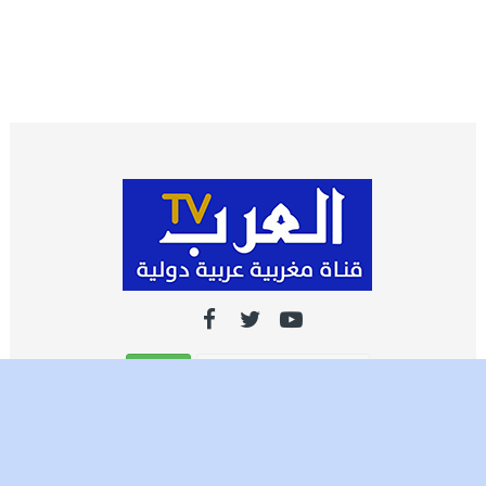
اشـتـرك
تصميم وتطوير شركة العرب ميديا | جميع الحقوق محفوظة 2021 ©️