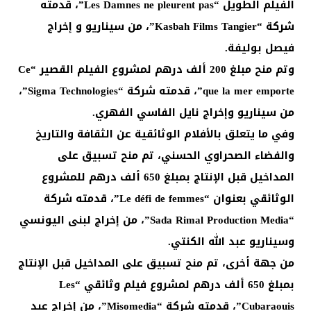
الفيلم الطويل “Les Damnes ne pleurent pas”، قدمته
شركة “Kasbah Films Tangier”، من سيناريو و إخراج
فيصل بوليفة.
وتم منح مبلغ 200 ألف درهم لمشروع الفيلم القصير “Ce
que la mer emporte”، قدمته شركة “Sigma Technologies”،
من سيناريو وإخراج نايل الفاسي الفهري.
وفي ما يتعلق بالأفلام الوثائقية عن الثقافة والتاريخ
والفضاء الصحراوي الحسني، تم منح تسبيق على
المداخيل قبل الإنتاج بمبلغ 650 ألف درهم للمشروع
الوثائقي بعنوان “Le défi de femmes”، قدمته شركة
“Sada Rimal Production Media”، من إخراج لبنى اليونسي
وسيناريو عبد الله الكنتي.
من جهة أخرى، تم منح تسبيق على المداخيل قبل الإنتاج
بمبلغ 650 ألف درهم لمشروع فيلم وثائقي “Les
Cubaraouis”، قدمته شركة “Misomedia”، من إخراج عبد