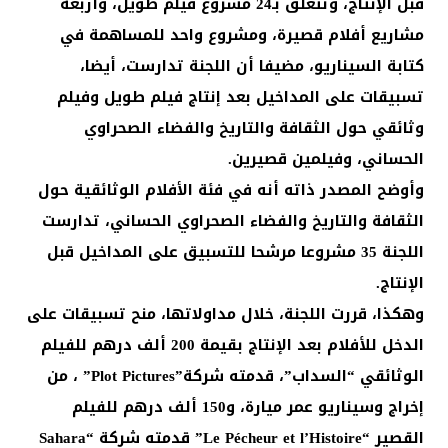
قبل الإنتاج، وتتعلق بـ24 مشروع فيلم طويل، وأربعة
مشاريع أفلام قصيرة، ومشروع واحد للمساهمة في
كتابة السيناريو، مضيفا أن اللجنة تدارست، أيضا،
تسبيقات على المداخيل بعد إنتاج فيلم طويل وفيلم
وثائقي حول الثقافة والتاريخ والفضاء الصحراوي
الحساني، وفيلمين قصيرين.
وأوضح المصدر ذاته أنه في فئة الأفلام الوثائقية حول
الثقافة والتاريخ والفضاء الصحراوي الحساني، تدارست
اللجنة 35 مشروعا مرشحا للتسبيق على المداخيل قبل
الإنتاج.
وهكذا، قررت اللجنة، خلال مداولاتها، منح تسبيقات على
الدخل للأفلام بعد الإنتاج بقيمة 200 ألف درهم للفيلم
الوثائقي “السداب”، قدمته شركة”Plot Pictures” ، من
إخراج وسيناريو عمر ميارة، و150 ألف درهم للفيلم
القصير “Le Pécheur et l’Histoire” قدمته شركة “Sahara