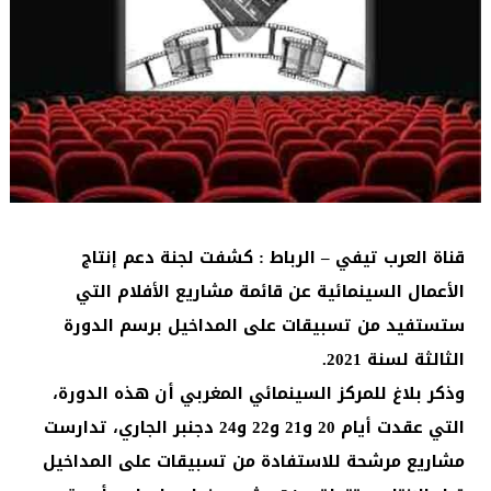
قناة العرب تيفي – الرباط : كشفت لجنة دعم إنتاج
الأعمال السينمائية عن قائمة مشاريع الأفلام التي
ستستفيد من تسبيقات على المداخيل برسم الدورة
الثالثة لسنة 2021.
وذكر بلاغ للمركز السينمائي المغربي أن هذه الدورة،
التي عقدت أيام 20 و21 و22 و24 دجنبر الجاري، تدارست
مشاريع مرشحة للاستفادة من تسبيقات على المداخيل