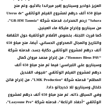
العزيز خوادير وسيناريو إفير ميراندا بالاثيو، وتم منح
مبلغ 650 ألف درهم لمشروع الفيلم الوثائقي “Uterus de
Sahara” (رحم الصحراء)، قدمته شركة “GR-HM Tanmia”،
من سيناريو وإخراج مليكة ماء العينين.
كما قررت اللجنة، بخصوص الأفلام الوثائقية حول الثقافة
والتاريخ والمجال الصحراوي الحساني، أيضا، منح مبلغ 650
ألف درهم لمشروع الوثائقي حكاية جسد، قدمته شركة
“Hommes Bleus PAV”، من إخراج محمد مروان كمال
وسيناريو علي اللبراسي؛ فيما تم منح مبلغ 650 ألف
درهم لمشروع الفيلم الوثائقي “ضيوف القنديل
المظلم” قدمته شركة “LMK Production”، من إخراج فاتن
خلخال وسيناريو للا خديجاتو دادا.
وفي السياق ذاته، تم منح مبلغ 650 ألف درهم لمشروع
الوثائقي “أحفاد الرتاعة”، قدمته شركة “Laayoune Pro”،