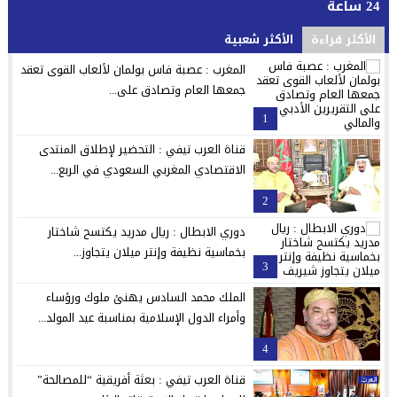
24 ساعة
الأكثر قراءة
الأكثر شعبية
المغرب : عصبة فاس بولمان لألعاب القوى تعقد
جمعها العام وتصادق على...
1
قناة العرب تيفي : التحضير لإطلاق المنتدى
الاقتصادي المغربي السعودي في الربع...
2
دوري الابطال : ريال مدريد يكتسح شاختار
بخماسية نظيفة وإنتر ميلان يتجاوز...
3
الملك محمد السادس يهنئ ملوك ورؤساء
وأمراء الدول الإسلامية بمناسبة عيد المولد...
4
قناة العرب تيفي : بعثة أفريقية “للمصالحة”