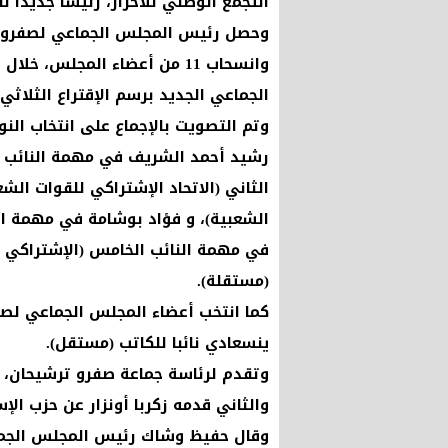
التجمع الوطني للأحرار، رئيسا جديدا 
وانسحاب 11 من أعضاء المجلس
الجماعي الجديد برسم الإقتراع الثلاثي ل 8 شتن
وتم التصويت بالإجماع على انتخاب ال
رشيد أحمد الشريف في مهمة النائب ا
الثاني (الاتحاد الإشتراكي للقوات الش
الشعبية)، و فؤاد بوشامة في مهمة النا
في مهمة النائب الخامس (الإشتراكي 
(مستقلة).
كما انتخب أعضاء المجلس الجماعي لصف
ينسعادي نائبا للكاتب (مستقل).
وتقدم لرئاسة جماعة صفرو ترشيحان، ا
والثاني قدمه زكربا أونزار عن حزب الإس
وقال حفيظ وشاك رئيس المجلس الجما