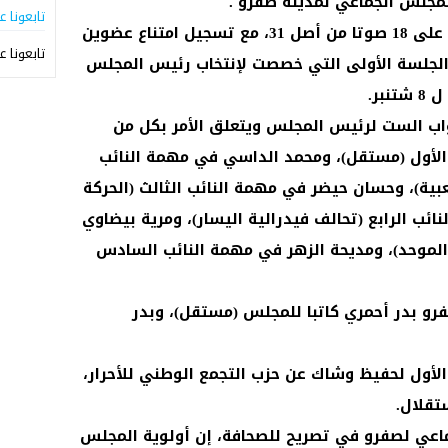
للمجلس الجماعي لمدينة صفرو .
تابعونا ع
وحصل رئيس المجلس الجماعي لصفرو على 18 صوتا من أصل 31، مع تسجيل امتناع عضوين
تابعونا ع
، خلال الجلسة الأولى التي خصصت لإنتخاب رئيس المجلس
بر.
نواب الست لرئيس المجلس ويتعلق الأمر بكل من
لأول (مستقل)، ومحمد الداسي في مهمة النائب
عبية)، وحسان حيضر في مهمة النائب الثالث (الحركة
ئب الرابع (تحالف فيدرالية اليسار)، ومرية بيضاوي
الموحد)، ومديحة الزهر في مهمة النائب السادس
رو بدر أحمري كاتبا للمجلس (مستقل)، وبدر
لأول لحفيظ وشاك عن حزب التجمع الوطني للأحرار،
تقلال.
عي لصفرو في تصريح للصحافة، إن أولوية المجلس