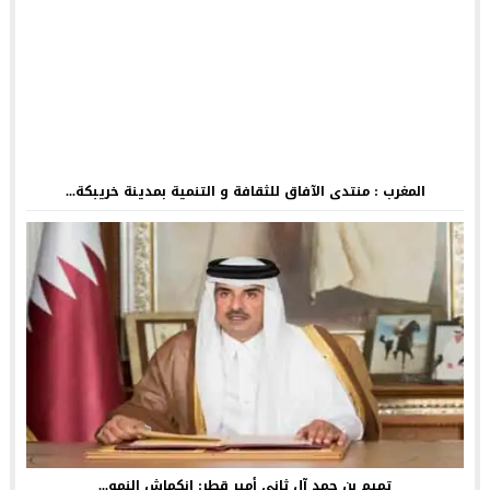
المغرب : منتدى الآفاق للثقافة و التنمية بمدينة خريبكة...
تميم بن حمد آل ثاني أمير قطر: انكماش النمو...