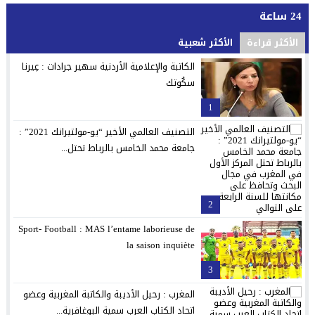
24 ساعة
الأكثر قراءة
الأكثر شعبية
الكاتبة والإعلامية الأردنية سهير جرادات : عِيرنا
سكُوتك
1
التصنيف العالمي الأخير “يو-مولتيرانك 2021” :
جامعة محمد الخامس بالرباط تحتل...
2
Sport- Football : MAS l’entame laborieuse de
la saison inquiète
3
المغرب : رحيل الأديبة والكاتبة المغربية وعضو
اتحاد الكتاب العرب سمية البوغافرية...