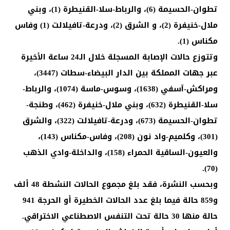
تطوان-الحسيمة (6)، والرباط-سلا-القنيطرة (1)، وبني
ملال-خنيفرة (2)، و الشرق (2)، ودرعة-تافيلالت (1) وفاس
مكناس (1).
وتتوزع حالات الإصابة المسجلة خلال الـ24 ساعة الأخيرة
عبر جهات المملكة بين الدار البيضاء-سطات (3447)،
ومراكش-آسفي (1638)، وسوس-ماسة (1074)، والرباط-
سلا-القنيطرة (632)، وبني ملال-خنيفرة (462)، وطنجة-
تطوان-الحسيمة (673)، ودرعة-تافيلالت (322)، والشرق
(301)، وكلميم-واد نون (208)، وفاس-مكناس (143)،
والعيون-الساقية الحمراء (158)، والداخلة-وادي الذهب
(70).
وبحسب النشرة، فقد بلغ مجموع الحالات النشطة 48 ألف
و859 حالة فيما بلغ عدد الحالات الخطيرة أو الحرجة 941
حالة منها 30 حالة تحت التنفس الاصطناعي الاختراقي.