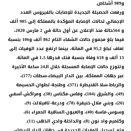
و989 أشخاص.
ورفعت الحصيلة الجديدة للإصابات بالفيروس العدد
الإجمالي لحالات الإصابة المؤكدة بالمملكة إلى 905 ألف
و 564حالة منذ الإعلان عن أول حالة في 2 مارس 2020،
فيما بلغ مجموع حالات الشفاء التام 862 ألف و106 بنسبة
تعاف تبلغ 95,2 في المائة، بينما ارتفع عدد الوفيات إلى
13 ألف و 618 وفاة بنسبة فتك قدرها 1،5 في المائة.
وتتوزع حالات الإصابة المسجلة خلال الـ24 ساعة الأخيرة
عبر جهات المملكة، بين الدار البيضاء-سطات (177)،
والرباط-سلا-القنيطرة (371)، وطنجة-تطوان-الحسيمة
(49)، والشرق (104)، وفاس-مكناس (38)، ومراكش-آسفي
(26)، وبني ملال-خنيفرة (78)، ودرعة-تافيلالت (9)،
وسوس-ماسة (40)، والعيون-الساقية الحمراء (6)،
وكلميم-واد نون (8)، والداخلة-وادي الذهب (11).
وتم تسجيل الوفيات الجديدة في جهات الدار البيضاء-