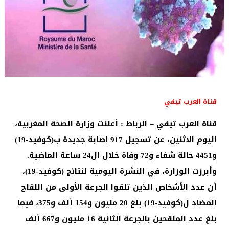
قناة العرب تيفي
قناة العرب تيفي – الرباط : أعلنت وزارة الصحة المغربية،
اليوم الاثنين، عن تسجيل 917 إصابة جديدة ب(كوفيد-19)
و4451 حالة شفاء و72 وفاة خلال ال24 ساعة الماضية.
وأبرزت الوزارة، في النشرة اليومية لنتائج (كوفيد-19)،
أن عدد الأشخاص الذين تلقوا الجرعة الأولى من اللقاح
المضاد ل(كوفيد-19) بلغ 20 مليون و154 ألف و375، فيما
بلغ عدد الملقحين بالجرعة الثانية 16 مليون و667 ألف