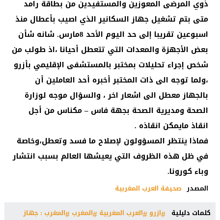
ذوي المرضى المعوزين والمستفيدين من بطاقة رامد
متى بتم تشغيل جهاز السكانير الذي اصيب بأعطال منذ
اسبوعين تقريبا إلى حد اليوم الأحد 8مارس. شانه شأن
بعض الأجهزة والمعدات التي تتعطل أحيانا ،اذ طولب من
شخص إجراء تحليلات بمختبر بالمستشفى الإقليمي بأزرو
،ولما توجه الى ذات المختبر أخبره أحد العاملين أن
بالجهاز معطل الى اشعار اخر ، والسؤال موجه لوزارة
الصحة ومديرية الصحة بجهة فاس – مكناس من أجل
انقاذ مايمكن انقاذه .
فماذا ينتظر المسؤولون لإصلاح ما فسد وتعطل،وخاصة
في ظل هذه الظروف التي يعيشها العالم بسبب انتشار
وباء كورونا.
المصدر
صحيفة العرب المغربية
كلمات دليلية
ازرو
العرب المغربية
المغرب
المغرب : جهاز