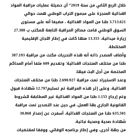
خلال الربع الثاني من سنة 2019” أن حصيلة عمليات مراقبة المواد
الغذائية المنجزة على مجموع التراب الوطني همت حوالي
3.713.621 طنا من المواد الغذائية ، مضيفا أنه على مستوى
السوق الوطني قامت مصالح المراقبة التابعة للمكتب ب 27.388
زيارة ميدانية، 13.355 منها كانت في إطار اللجان الإقليمية
المختلطة.
وأضاف المصدر ذاته أنه هذه التحريات مكنت من مراقبة 387.193
طنا من مختلف المنتجات الغذائية؛ وتقديم 609 ملفا أمام المحاكم
المختصة من أجل البث فيها.
وعند الاستيراد تمت مراقبة 2.690.927 طنا من مختلف المنتجات
الغذائية، وعلى إثر هذه المراقبة تم تسليم12.797 شهادة قبول
وتم إرجاع 1.155 طنا من المواد الغذائية غير المطابقة للشروط
القانونية الجاري بها العمل، في حين عند التصدير تمت مراقبة
635.501 طنا من المنتجات الغذائية، أسفرت عن إصدار 30.868
شهادة صحية وصحية نباتية.
من جهة أخرى، وفي إطار برنامجه الوقائي، ووفقا لمقتضيات