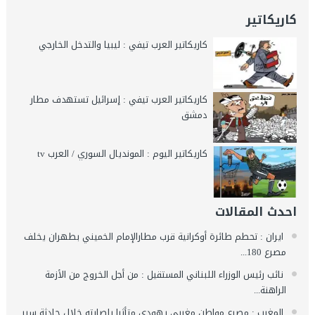
كاريكاتير
كاريكاتير العرب تيفي : ليبيا والتدخل الخارجي
كاريكاتير العرب تيفي : إسرائيل تستهدف مطار
دمشق
كاريكاتير اليوم : المونديال السوري / العرب tv
احدث المقالات
ايران : تحطم طائرة أوكرانية قرب مطارالإمام الخميني بطهران يخلف
مصرع 180...
نائب رئيس الوزراء اللبناني المستقيل : من أجل الخروج من الأزمة
الراهنة...
المغرب : مصرع مواطن مغربي يهودي متأثرا بإصابته خلال حادثة سير