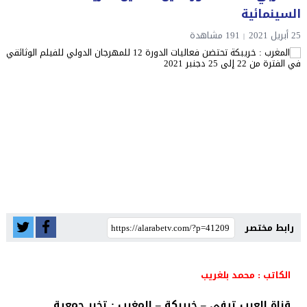
السينمائية
25 أبريل 2021
191 مشاهدة
رابط مختصر
الكاتب : محمد بلغريب
قناة العرب تيفي – خريبكة – المغرب : تخبر جمعية