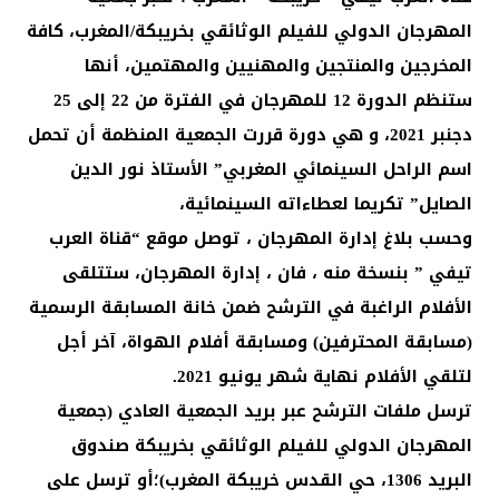
المهرجان الدولي للفيلم الوثائقي بخريبكة/المغرب، كافة
المخرجين والمنتجين والمهنيين والمهتمين، أنها
ستنظم الدورة 12 للمهرجان في الفترة من 22 إلى 25
دجنبر 2021، و هي دورة قررت الجمعية المنظمة أن تحمل
اسم الراحل السينمائي المغربي” الأستاذ نور الدين
الصايل” تكريما لعطاءاته السينمائية،
وحسب بلاغ إدارة المهرجان ، توصل موقع “قناة العرب
تيفي ” بنسخة منه ، فان ، إدارة المهرجان، ستتلقى
الأفلام الراغبة في الترشح ضمن خانة المسابقة الرسمية
(مسابقة المحترفين) ومسابقة أفلام الهواة، آخر أجل
لتلقي الأفلام نهاية شهر يونيو 2021.
ترسل ملفات الترشح عبر بريد الجمعية العادي (جمعية
المهرجان الدولي للفيلم الوثائقي بخريبكة صندوق
البريد 1306، حي القدس خريبكة المغرب)؛أو ترسل على