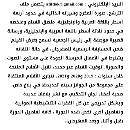
البريد الإلكتروني :
afifdok@gmail.com
يتضمن ملف
الترشح، صورة المخرج وسيرته الذاتية في حدود أربعة
أسطر باللغة العربية والإنجليزية، ملصق الفيلم وملخصه
في حدود ثلاثة أسطر باللغة العربية والإنجليزية، ورسالة
قصيرة موجهة إلى رئيس الجمعية تسمح بعرض الفيلم
ضمن المسابقة الرسمية للمهرجان، في حالة انتقائه.
يشترط في الأعمال المرسلة الجودة على مستوى الصوت
والصورة، توقيت الفيلم غير محدد، تقبل الأفلام المنتجة
خلال سنوات : 2019 و2020 و2021، تتبارى الأفلام المنتقاة
على مجموعة من الجوائز سيتم تحديدها في بلاغ خاص،
صحبة أعضاء لجان التحكيم، مع نشر بلاغات عديدة
وبشكل تدريجي عن كل الفقرات التنشيطية الموازية
وتفاصيل أخرى تخص هذه الدورة ، كافة تفاصيل الدورة
(قبل وأثناء وبعد المهرجان)،