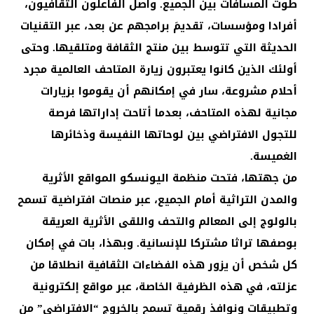
طوت المسافات بين الجميع. واصل الفاعلون الثقافيون،
أفرادا ومؤسسات، تقديمَ برامجهم عن بعد، عبر التقنيات
الحديثة التي تتوسط بين منتج الثقافة ومتلقيها. وحتى
أولئك الذين كانوا يعتبرون زيارة المتاحف العالمية مجرد
أحلام مشروعة، سار في إمكانهم أن يقوموا بزيارات
مجانية لهذه المتاحف، بعدما أتاحت إداراتها فرصة
للتجول الافتراضي بين لوحاتها النفيسة وذخائرها
الغميسة.
من جهتها، فتحت منظمة اليونسكو المواقع الأثرية
والمدن التراثية أمام الجميع، عبر منصات افتراضية تسمح
بالولوج إلى المعالم والتحف واللقى الأثرية العريقة
بوصفها تراثا مشتركا للإنسانية. وبهذا، بات في إمكان
كل شخص أن يزور هذه الفضاءات الثقافية انطلاقا من
عزلته، في هذه الظرفية الخاصة، عبر مواقع إلكترونية
وتطبيقات ونوافذ رقمية تسمح بالخروج “الافتراضي” من