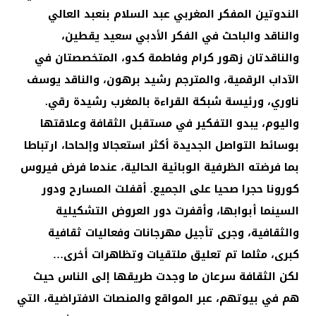
الندوتين المفكر المغربي عبد السلام بنعبد العالي
والناقد والباحث في الفكر الأدبي سعيد يقطين،
والناقدتان زهور كرام وفاطمة كدو، المتخصصتان في
الآداب الرقمية، والمترجم رشيد برهون، والناقد يوسف
ناوري، ورئيسة شبكة القراءة بالمغرب رشيدة رقي.
واليوم، يبدو التفكير في مستقبل الثقافة وعلاقتها
بوسائط التواصل الجديدة أكثر استعجالا وإلحاحا، ارتباطا
بما فرضته الظرفية الوبائية الحالية، عندما فرض فيروس
كورونا حجرا صحيا على الجميع. أقفلت المسارح ودور
السينما أبوابها، وأقفرت دور العروض التشكيلية
والثقافية، وجرى تأجيل مهرجانات وفعاليات ثقافية
كبرى، مثلما تم تعليق ملتقيات وتظاهرات أخرى…
لكن الثقافة سرعان ما وجدت طريقها إلى الناس حيث
هم في بيوتهم، عبر المواقع والمنصات الافتراضية، التي