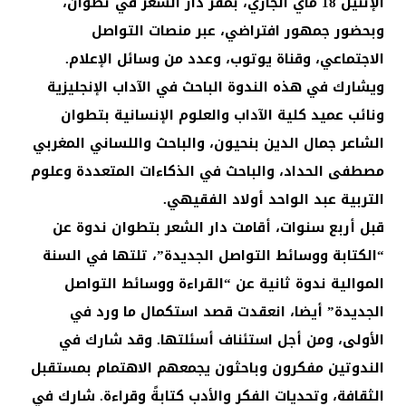
الإثنين 18 ماي الجاري، بمقر دار الشعر في تطوان،
وبحضور جمهور افتراضي، عبر منصات التواصل
الاجتماعي، وقناة يوتوب، وعدد من وسائل الإعلام.
ويشارك في هذه الندوة الباحث في الآداب الإنجليزية
ونائب عميد كلية الآداب والعلوم الإنسانية بتطوان
الشاعر جمال الدين بنحيون، والباحث واللساني المغربي
مصطفى الحداد، والباحث في الذكاءات المتعددة وعلوم
التربية عبد الواحد أولاد الفقيهي.
قبل أربع سنوات، أقامت دار الشعر بتطوان ندوة عن
“الكتابة ووسائط التواصل الجديدة”، تلتها في السنة
الموالية ندوة ثانية عن “القراءة ووسائط التواصل
الجديدة” أيضا، انعقدت قصد استكمال ما ورد في
الأولى، ومن أجل استئناف أسئلتها. وقد شارك في
الندوتين مفكرون وباحثون يجمعهم الاهتمام بمستقبل
الثقافة، وتحديات الفكر والأدب كتابةً وقراءة. شارك في