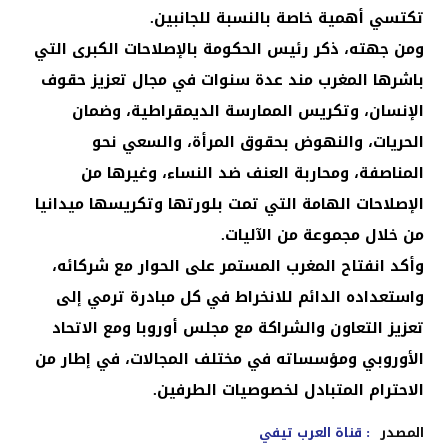
تكتسي أهمية خاصة بالنسبة للجانبين.
ومن جهته، ذكر رئيس الحكومة بالإصلاحات الكبرى التي
باشرها المغرب مند عدة سنوات في مجال تعزيز حقوف
الإنسان، وتكريس الممارسة الديمقراطية، وضمان
الحريات، والنهوض بحقوق المرأة، والسعي نحو
المناصفة، ومحاربة العنف ضد النساء، وغيرها من
الإصلاحات الهامة التي تمت بلورتها وتكريسها ميدانيا
من خلال مجموعة من الآليات.
وأكد انفتاح المغرب المستمر على الحوار مع شركائه،
واستعداده الدائم للانخراط في كل مبادرة ترمي إلى
تعزيز التعاون والشراكة مع مجلس أوروبا ومع الاتحاد
الأوروبي ومؤسساته في مختلف المجالات، في إطار من
الاحترام المتبادل لخصوصيات الطرفين.
المصدر
: قناة العرب تيفي