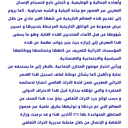
وأبعاده الجمالية و الوظيفية، و كتجلي ناجع لانسجام الإنسان
المغربي عبر العصور مع بيئته الجبلية و الشبه صحراوية ، كما يروم
إلى تقديم هذه المعالم التاريخية في شقها الغير مادي من خلال
عرض مجموعة من الوثائق التاريخية المرتبطة بتدبيرها و تسيير
شؤونها من قبل الأمناء المنتدبين لهذه الغاية. وهو ما يسعى
هذا المعرض إلى إبرازه حيث ينير جوانب مهمة عن هذه
المؤسسات التراثية للتعريف عن كنهها وخصائصها ووظائفها
السياسية والاجتماعية والاقتصادية.
ويأتي اختيار موضوع المخازن الجماعية، بالنظر إلى ما يستحقه من
عناية وتأهيل كما يشكل توطئة لملف تسجيل هذا العنصر
التراثي المغربي ضمن لائحة التراث العالمي اعتبارا لخصائصه
المتفردة والتي تؤهله بجدارة لنيل هذا الاعتراف الدولي.
و حسب لوائح جرد التراث الثقافي، يبلغ عدد هذا الصنف من
المعالم التي تم جردها و توثيقها بطرق علمية عبر مجموع
المناطق المتواجدة بها 571 أكادير. هذا و قد برمجت وزارة
الثقافة و الإتصال من خلال مخطط مديرية التراث الثقافي