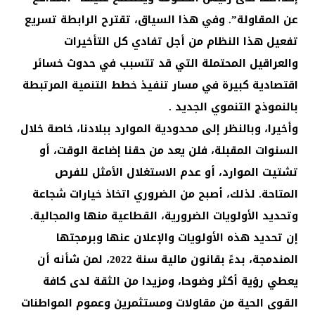
عن المقاولة”. وفي هذا السياق، تقترح الرابطة تسريع
تفعيل هذا النظام من أجل تفادي كل التأخيرات
والعراقيل المحتملة التي قد تتسبب في حدوث خسائر
اقتصادية كبيرة في مسار تنفيذ خطط التنمية المرتبطة
بالنموذج التنموي الجديد .
وأخيرا، وبالنظر إلى محدودية الموارد ببلادنا، خاصة خلال
السنوات المقبلة، فلن يعد من حقنا إضاعة الوقت، أو
تشتيت الموارد، أو عدم الاستغلال الأمثل للفرص
المتاحة. لذلك، أصبح من الضروري اتخاذ خيارات شجاعة
وتحديد الأولويات الضرورية، القطاعية منها والمجالية.
إن تحديد هذه الأولويات والإعلان عنها وبرمجتها
المندمجة، بدءً بقانون مالية سنة 2022، لمن شأنه أن
يعطي رؤية أكثر وضوحا، ومزيدا من الثقة لدى كافة
القوى الحية من مقاولات ومستثمرين وعموم المواطنات