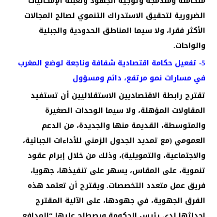
متكاملة ومندمجة وتوجيه الجهود وتعبئة الإمكانيات
الضرورية لتحقيق الاستدراك التنموي لصالح المجالات
الأكثر فقرا، ولا سيما المناطق الحدودية والجبلية
والواحات.
5- تفعيل حكامة اقتصادية شفافة وناجعة لوضع المغرب
في مسارات نمو مرتفع، دائم ومسؤول
تقترح رابطة الاقتصاديين الاستقلاليين أن تستفيد
المقاولات المؤهلة، ولا سيما الوحدات الصغيرة
والمتوسطة، القديمة منها والجديدة، من الدعم
العمومي (مع تمديد الجدول الزمني للأداءات الجبائية،
والاجتماعية، والتمويلية)، وذلك من خلال إبرام عقود
تنموية، على المقاس، يسهر على تنفيذها، جهويا،
فريق عمل متعدد التخصصات. ويقترح أن تعتمد هذه
الفرق الجهوية، في جهودها، على الآلية المقترح
إحداثها لدى رئيس الحكومة ويصطلح عليها “المدافع