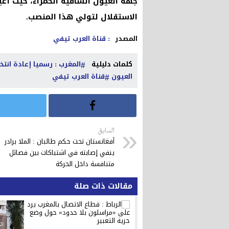
جهة العيون الساقية الحمراء، حيث أع
الاستقلال لتولي هذا المنصب.
المصدر
: قناة العرب تيفي
كلمات دليلية
المغرب : رسميا إعادة انت
العيون
قناة العرب تيفي
السابق
أفغانستان تحت حكم طالبان : الملا برادر
ينفي إصابته في اشتباكات بين فصائل
متنافسة داخل الحركة
مقالات ذات صلة