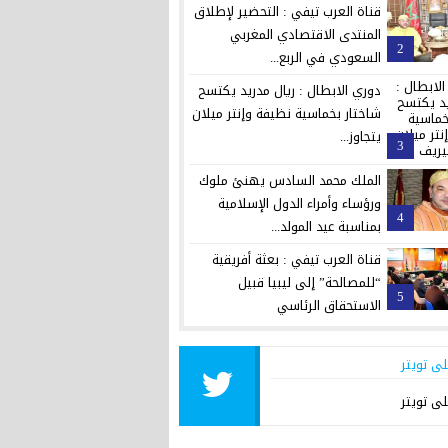
قناة العرب تيفي : التحضير لإطلاق
المنتدى الاقتصادي المغربي
2
السعودي في الربع...
دوري الابطال : ريال مدريد يكتسح
شاختار بخماسية نظيفة وإنتر ميلان
يتجاوز...
3
الملك محمد السادس يهنئ ملوك
ورؤساء وأمراء الدول الإسلامية
4
بمناسبة عيد المولد...
قناة العرب تيفي : بعثة أفريقية
“للمصالحة” إلى ليبيا قبيل
5
الاستحقاق الرئاسي
لى تويتر
لى تويتر