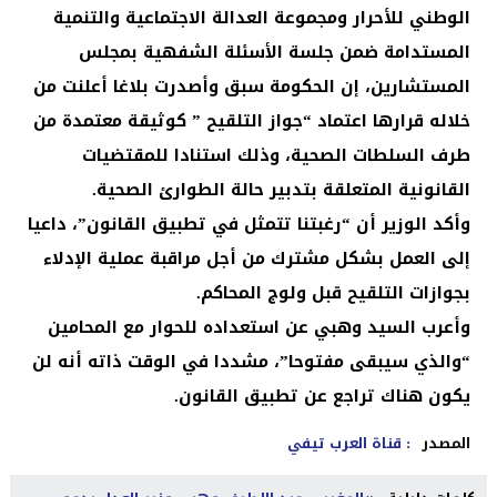
الوطني للأحرار ومجموعة العدالة الاجتماعية والتنمية
المستدامة ضمن جلسة الأسئلة الشفهية ‏بمجلس
المستشارين، إن الحكومة سبق وأصدرت بلاغا أعلنت من
خلاله قرارها اعتماد “جواز التلقيح ” كوثيقة معتمدة من
طرف السلطات الصحية، وذلك استنادا للمقتضيات
القانونية المتعلقة بتدبير حالة الطوارئ الصحية.
وأكد الوزير أن “رغبتنا تتمثل في تطبيق القانون”، داعيا
إلى العمل بشكل مشترك من أجل مراقبة عملية الإدلاء
بجوازات التلقيح قبل ولوج المحاكم.
وأعرب السيد وهبي عن استعداده للحوار مع المحامين
“والذي سيبقى مفتوحا”، مشددا في الوقت ذاته أنه لن
يكون هناك تراجع عن تطبيق القانون.
المصدر
: قناة العرب تيفي