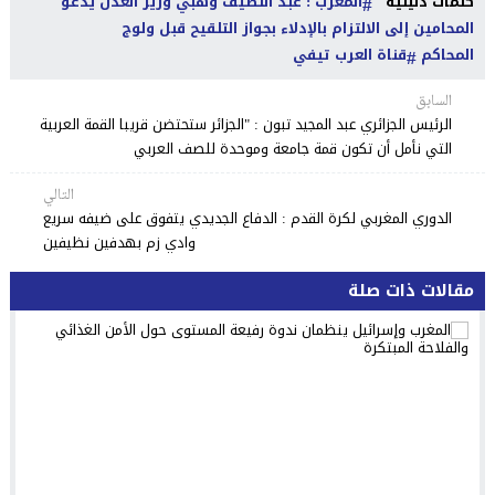
كلمات دليلية
المغرب : عبد اللطيف وهبي وزير العدل يدعو
المحامين إلى الالتزام بالإدلاء بجواز التلقيح قبل ولوج
المحاكم
قناة العرب تيفي
السابق
الرئيس الجزائري عبد المجيد تبون : "الجزائر ستحتضن قريبا القمة العربية
التي نأمل أن تكون قمة جامعة وموحدة للصف العربي
التالي
الدوري المغربي لكرة القدم : الدفاع الجديدي يتفوق على ضيفه سريع
وادي زم بهدفين نظيفين
مقالات ذات صلة