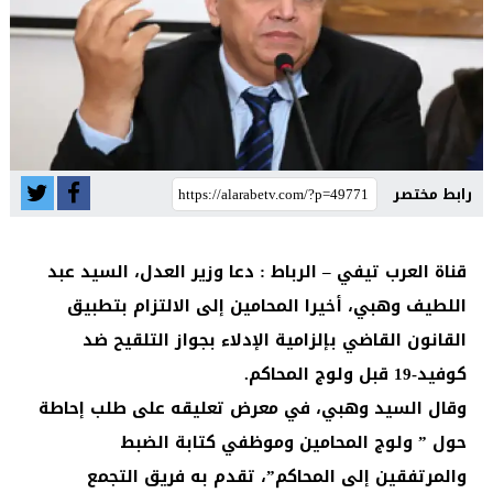
رابط مختصر
قناة العرب تيفي – الرباط : دعا وزير العدل، السيد عبد
اللطيف وهبي، أخيرا المحامين إلى الالتزام بتطبيق
القانون القاضي بإلزامية الإدلاء بجواز التلقيح ضد
كوفيد-19 قبل ولوج المحاكم.
وقال السيد وهبي، في معرض تعليقه على طلب إحاطة
حول ” ولوج المحامين وموظفي كتابة الضبط
والمرتفقين إلى المحاكم”، تقدم به فريق التجمع