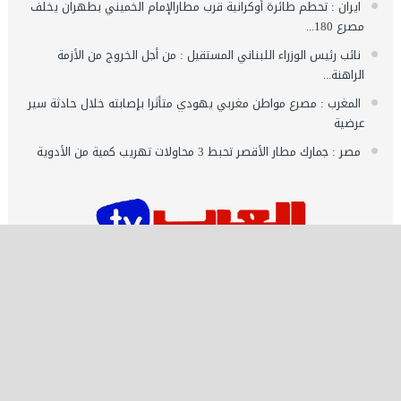
ايران : تحطم طائرة أوكرانية قرب مطارالإمام الخميني بطهران يخلف
مصرع 180...
نائب رئيس الوزراء اللبناني المستقيل : من أجل الخروج من الأزمة
الراهنة...
المغرب : مصرع مواطن مغربي يهودي متأثرا بإصابته خلال حادثة سير
عرضية
مصر : جمارك مطار الأقصر تحبط 3 محاولات تهريب كمية من الأدوية
اشـتـرك
تصميم وتطوير شركة العرب ميديا | جميع الحقوق محفوظة 2021 ©️