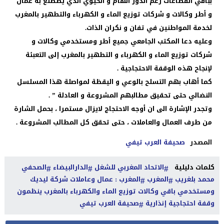
بباقي القطاعات رغم الدور الهام و الحيوي الذي يضطلع به عمال
و أطر وكالات و شركات توزيع الماء و الكهرباء والتطهير بالمغرب
لخدمة المواطنين في تفان و نكران الذات.
وعليه دعا المكتب الجامعي جميع أطر ومستخدمي وكالات و
شركات توزيع الماء و الكهرباء و التطهير بالمغرب إلى التعبئة
لإنجاح هذه الوقفة الاحتجاجية .
كما أهاب بهم التسلح بالوعي و اليقظة لمواصلة هذا المسلسل
النضالي حتى تحقيق مطالبهم المشروعة و العادلة ” .
وتجدر الإشارة الى ان أوجه الاحتجاج لايزال مستمرا ، بحمل الشارة
من طرف العمال والعاملات ، حتى تحقق كل المطالب المشروعة .
المصدر
صحيفة العرب تيفي
كلمات دليلية
الاتحاد المغربي للشغل
الدارالبيضاء
الصحفي
محمد بلغريب
المغرب
المغرب : عمال وعاملات شركة ليديك
ومستخدمي باقي وكالات توزيع الماء والكهرباء بالمغرب ينظمون
وقفة احتجاجية إنذارية
صحيفة العرب تيفي