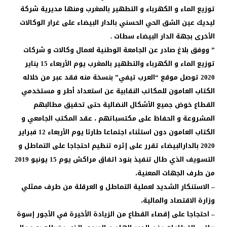
توزيع الماء و الكهرباء و التطهير بالمغرب ومنها مديرية شركة
ليديك عين الشق الحي الحسني بالدار البيضاء على غرار الوكالات
الأخرى بجهة الدار البيضاء سطات .
” ووفق بلاغ صادر عن الجامعة الوطنية لعمال وكالات و شركات
توزيع الماء و الكهرباء والتطهير بالمغرب يوم الأربعاء 15 يناير
2020 توصل موقع “العرب تيفي” بنسخة منه فقد عبر من خلاله
الكتاب العامون للمكاتب النقابية عن استعداد أطر و مستخدمي
القطاع خوض جميع الأشكال النضالية حتى تحقيق مطالبهم
المشروعة و الحفاظ على مكتسباتهم ، عقد المكتب الجامعي و
الكتاب العامون دون استثناء اجتماعا طارئا يوم الأربعاء 12 فبراير
2020 بالدارالبيضاء تقرر على إثره تنظيم احتجاجا على التماطل و
التسويف الذي طال تنفيذ بنود اتفاق مراكش يوم 15 يونيو 2019
من طرف الجهات المعنية،
– الاستنكار الشديد لعملية التماطل و العرقلة من طرف ممثلي
وزارة الاقتصاد والمالية،
– احتجاجا على إقصاء القطاع من الزيادة الأخيرة في الأجور إسوة