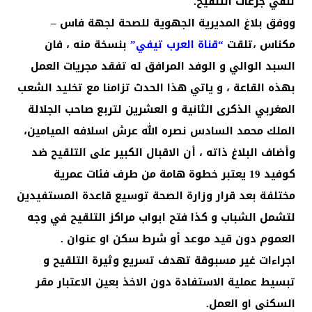
تلقي جرعات التلقيح.
ووفق بلاغ المديرية الجهوية للصحة لجهة فاس –
مكناس ،تلقت
“قناة العرب تيفي”
بنسخة منه ، فان
السبد الوالي و الوفد المرافق له تفقد مجريات العمل
بهذه القاعة ، و ياتي هذا الحدث تزامنا مع تخليد الشعب
المغربي الذكرى الثانية و العشرين لتربع صاحب الجلالة
الملك محمد السادس نصره الله عرش اسلافه الميامين،
وأضاف البلاغ ذاته ، أن الاقبال الكبير على التلقيح ضد
كوفيد 19 يعتبر خطوة هامة من طرف فئات عمرية
مختلفة بعد قرار وزارة الصحة توسيع قاعدة المستفيدين
لتشمل الشباب و كذا فتح ابواب مراكز التلقيح في وجه
العموم دون قيد موعد أو شرط سكن او عنوان .
اجراءات غير مسبوقة تهدف تسريع وثيرة التلقيح و
تبسيط عملية الاستفادة دون الاخذ بعين الاعتبار مقر
السكنى او العمل.