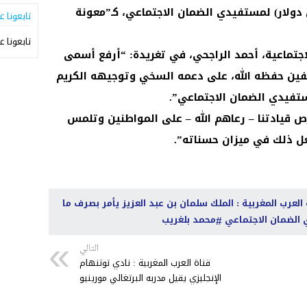
ليار ريال (أكثر من 500 مليون دولار) لمستفيدي الضمان الاجتماعي، كـ”معونة
تابعونا ع
تابعونا ع
لاجتماعية، أحمد الراجحي، في تغريدة: “أرفع أسمى
يفين حفظه الله، على دعمه السخي وتوجيهه الكريم
ص قيادتنا – رعاهم الله – على المواطنين وتلمس
ل ذلك في ميزان حسناته”.
 العرب المغربية : الملك سلمان بن عبد العزيز يأمر بصرف ما
محمد بلغريب
التالي
قناة العرب المغربية : نادي توتنهام
الإنجليزي يقيل مدربه البرتغالي مورينيو