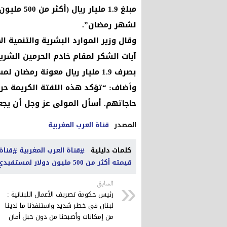
مبلغ 1.9 م
لشهر رمضان”.
وقال وزير الموارد البشرية والتنمية ا
آيات الشكر لمقام خادم الحرمين الشر
بصرف 1.9 مليار ريال معونة رمضان لمستفيدي الضمان الاجتماعي”.
وأضاف: “تؤكد هذه اللفتة الكريمة حر
حاجاتهم. أسأل المولى عز وجل أن يجع
المصدر
قناة العرب المغربية
كلمات دليلية
قناة العرب المغربية
قناة
قيمته أكثر من 500 مليون دولار لمستفيدي الضمان الاجتماعي
السابق
رئيس حكومة تصريف الأعمال اللبنانية :
لبنان في خطر شديد واستنفذنا ما لدينا
من إمكانات وأصبحنا من دون حبل أمان