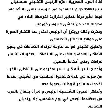
قناة العرب المغربية : غُرّم الرئيس التشيلي سبستيان
بنييرا 3500 دولار لظهوره في صورة سيلفي بلا كمامة،
فيما اعتُبر خرقاً لتدابير احترازية تفرضها البلاد في
محاولة للحد من تفشي فيروس كورونا.
وذكرت وكالة رويترز أن الرئيس اعتذر بعد انتشار الصورة
على مواقع التواصل الاجتماعي.
وتطبق تشيلي قواعد صارمة لارتداء الكمامات في جميع
الأماكن العامة، ويعاقب على الانتهاكات بعقوبات تشمل
غرامات وحتى أحكاماً بالسجن.
وأوضح بنييرا أنه كان يسير بمفرده على الشاطئ بالقرب
من منزله في بلدة كاشاغوا الساحلية في تشيلي، عندما
تقدمت منه امرأة وطلبت صورة معه.
وتُظهر الصورة الشخصية الرئيس والمرأة يقفان بالقرب
من بعضهما البعض في يوم مشمس، ولا يرتديان
الكمامة.