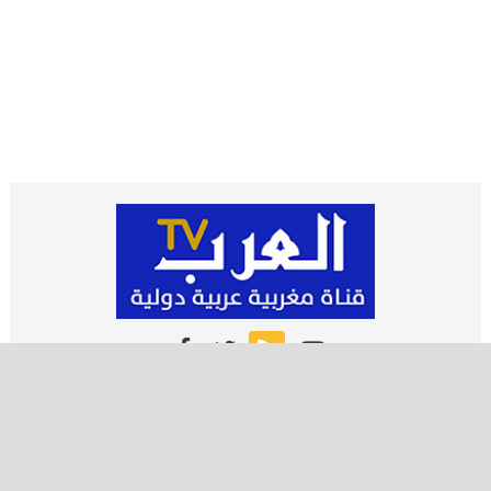
اشـتـرك
تصميم وتطوير شركة العرب ميديا | جميع الحقوق محفوظة 2021 ©️