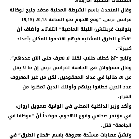
السلطات المحلية الأربعاء.
وقال المتحدث باسم الشرطة المحلية محمّد جليج لوكالة
فرانس برس، “وقع هجوم نحو الساعة 20,15 (19,15
بتوقيت غرينتش) الليلة الماضية” الثلاثاء. وأضاف أنّ
“قطّاع الطرق المشتبه فيهم اقتحموا المكان بأعداد
كبيرة”.
وتابع “تمّ خطف طلاب لكننا لا نعرف حتى الآن عددهم”.
وقال مسؤولان في الجامعة لفرانس برس إن ما لا يقل
عن 20 طالبا في عداد المفقودين، لكن من غير المعروف
عدد الذين خطفوا بينهم وأولئك الذين تمكنوا من
الفرار.
وأكد وزير الداخلية المحلي في الولاية صمويل أروان،
في مؤتمر صحافي وقوع الهجوم، موضحاً أنّ “موظفا في
الجامعة” قتل.
وتشنّ عصابات مسلّحة معروفة باسم “قطاع الطرق” في