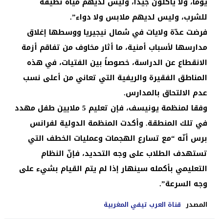
يوما، ولا يأكلون جيدا، وليس لديهم مياه نظيفة
للشرب، وليس لديهم ملابس ولا دواء”.
فرضت عدّة ولايات في شمال نيجيريا ووسطها إغلاق
مدارسها لأسباب أمنية، ما أثار مخاوف من تفاقم أزمة
الانقطاع عن الدراسة، خصوصاً بين الفتيات، في هذه
المناطق الفقيرة والريفية التي تعاني من أعلى نسب
عدم الالتحاق بالمدارس.
وفقا لمنظمة يونيسف، فإن تعليم 5 ملايين طفل مهدد
في تلك المنطقة. وأكدت المنظمة الدولية لفرانس
برس أنّه “مع تسارع الهجمات وعمليات الخطف التي
تستهدف الطلاب على وجه التحديد، فإنّ النظام
التعليمي بأكمله سينهار إذا لم يتم القيام بشيء على
وجه السرعة”.
المصدر
قناة العرب تيفي المغربية