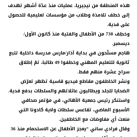
هذه المنطقة من نيجيريا، عمليات منذ عدّة أشهر تهدف
إلى خطف تلامذة وطلاب من مؤسسات تعليمية للحصول
على فدية.
وخطِف 730 من الأطفال والفتية منذ كانون الأول/
ديسمبر.
هاجم مسلّحون في بداية آذار/مارس مدرسة داخلية تتبع
ثانوية للتعليم المهني وخطفوا 49 طالبا، تمّ إطلاق
سراح عشرة منهم فقط.
ونشر الخاطفون مقاطع فيديو قاسية تظهر تعرّض
الضحايا للجلد ويطالبون عائلاتهم والسلطات بدفع فدية.
واستنكر رئيس جمعية الأهالي، في مؤتمر صحافي
الأسبوع الماضي، تقاعس سلطات ولاية كادونا التي
منعت أي مفاوضات مع الخاطفين.
وقال فرادي ساني “يعجز الأطفال عن الاستحمام منذ 36