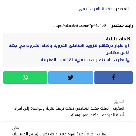
المصدر
: قناة العرب تيفي
رابط مختصر
كلمات دليلية
1 مليار درههم لتزويد المناطق القروية بالماء الشروب في جهة
فاس مكناس
المغرب : استثمارات ب 81
قناة العرب المغربية
السابق
المغرب : الملك محمد السادس يبعث برقية تعزية ومواساة إلى أفراد
أسرة المرحوم الدكتور عمر بوستة
التالي
المغرب : هزة أرضية بقوة 3.92 درجة تضرب إقليم الخميسات