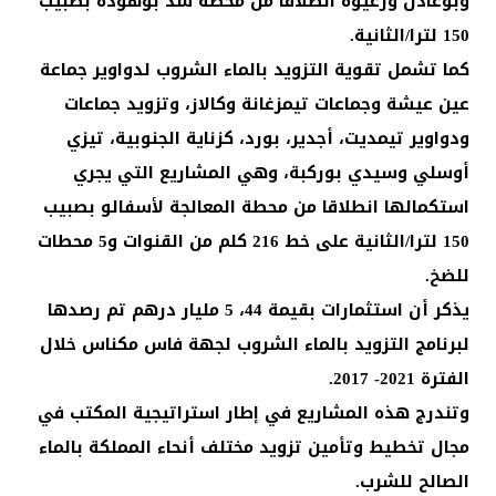
وبوعادل ورغيوة انطلاقا من محطة سد بوهودة بصبيب
150 لترا/الثانية.
كما تشمل تقوية التزويد بالماء الشروب لدواوير جماعة
عين عيشة وجماعات تيمزغانة وكالاز، وتزويد جماعات
ودواوير تيمديت، أجدير، بورد، كزناية الجنوبية، تيزي
أوسلي وسيدي بوركبة، وهي المشاريع التي يجري
استكمالها انطلاقا من محطة المعالجة لأسفالو بصبيب
150 لترا/الثانية على خط 216 كلم من القنوات و5 محطات
للضخ.
يذكر أن استثمارات بقيمة 44، 5 مليار درهم تم رصدها
لبرنامج التزويد بالماء الشروب لجهة فاس مكناس خلال
الفترة 2021- 2017.
وتندرج هذه المشاريع في إطار استراتيجية المكتب في
مجال تخطيط وتأمين تزويد مختلف أنحاء المملكة بالماء
الصالح للشرب.